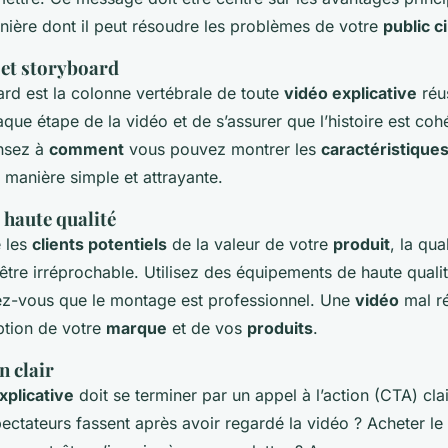
nière dont il peut résoudre les problèmes de votre
public c
 et storyboard
rd est la colonne vertébrale de toute
vidéo explicative
réus
aque étape de la vidéo et de s’assurer que l’histoire est coh
nsez à
comment
vous pouvez montrer les
caractéristique
 manière simple et attrayante.
 haute qualité
 les
clients potentiels
de la valeur de votre
produit
, la qua
être irréprochable. Utilisez des équipements de haute qualit
ez-vous que le montage est professionnel. Une
vidéo
mal ré
ption de votre
marque
et de vos
produits
.
n clair
xplicative
doit se terminer par un appel à l’action (CTA) cla
ctateurs fassent après avoir regardé la vidéo ? Acheter le p