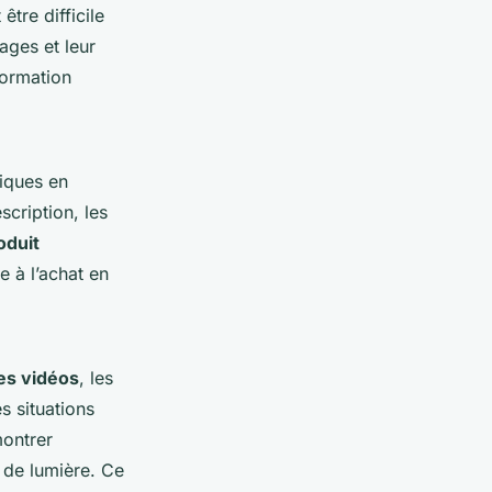
tre difficile
ages et leur
formation
iques en
scription, les
oduit
e à l’achat en
des vidéos
, les
 situations
montrer
 de lumière. Ce