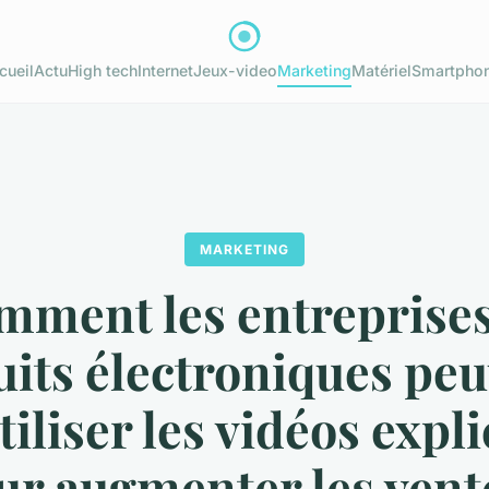
cueil
Actu
High tech
Internet
Jeux-video
Marketing
Matériel
Smartpho
MARKETING
mment les entreprises
its électroniques pe
tiliser les vidéos expl
ur augmenter les vent