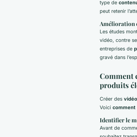
type de
conten
peut retenir l’at
Amélioration 
Les études mont
vidéo, contre se
entreprises de
p
gravé dans l’es
Comment cr
produits é
Créer des
vidéo
Voici
comment
Identifier le 
Avant de commen
souhaitez trans