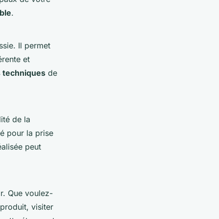
ible
.
sie. Il permet
érente et
s techniques
de
lité de la
é pour la prise
alisée peut
ir. Que voulez-
roduit, visiter