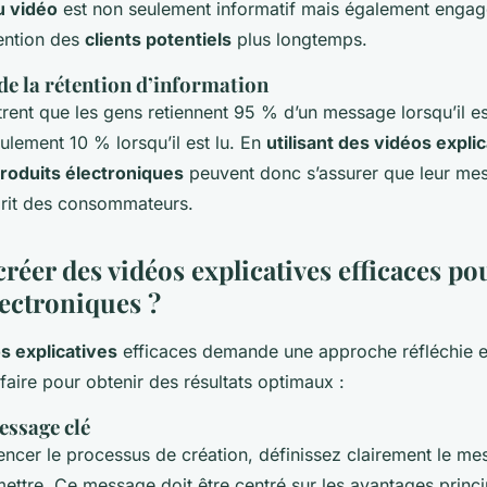
u vidéo
est non seulement informatif mais également engag
tention des
clients potentiels
plus longtemps.
de la rétention d’information
rent que les gens retiennent 95 % d’un message lorsqu’il e
ulement 10 % lorsqu’il est lu. En
utilisant des vidéos expli
roduits électroniques
peuvent donc s’assurer que leur me
prit des consommateurs.
éer des vidéos explicatives efficaces pou
lectroniques ?
s explicatives
efficaces demande une approche réfléchie et
faire pour obtenir des résultats optimaux :
message clé
cer le processus de création, définissez clairement le m
mettre. Ce message doit être centré sur les avantages princ