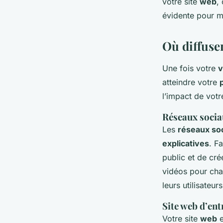
votre site
web
,
évidente pour m
Où diffuse
Une fois votre
v
atteindre votre
l’impact de vot
Réseaux soci
Les
réseaux so
explicatives
. F
public et de cr
vidéos pour cha
leurs utilisateurs
Site web d’ent
Votre site
web
e