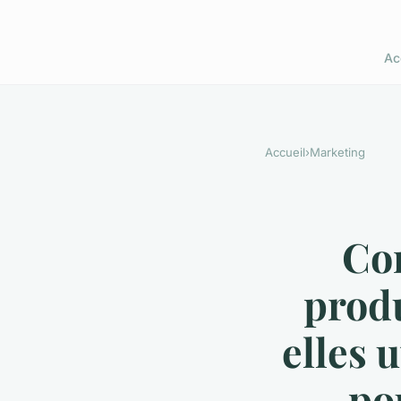
Ac
Accueil
›
Marketing
Co
produ
elles u
po