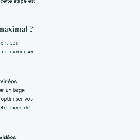
 cette étape est
 maximal ?
ment pour
 pour maximiser
s
vidéos
er un large
’optimiser vos
références de
vidéos