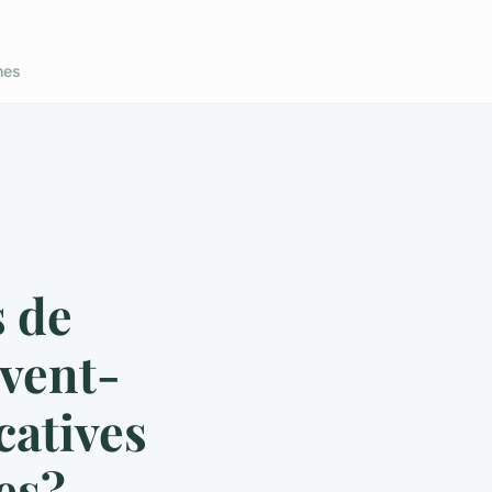
nes
 de
uvent-
icatives
es?