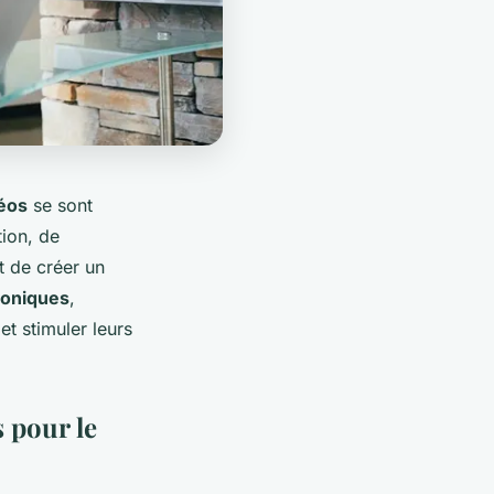
éos
se sont
tion, de
t de créer un
roniques
,
et stimuler leurs
s pour le