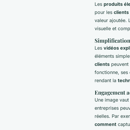
Les
produits él
pour les
clients
valeur ajoutée.
visuelle et comp
Simplificatio
Les
vidéos expl
éléments simples
clients
peuvent 
fonctionne, ses 
rendant la
tech
Engagement acc
Une image vaut 
entreprises peu
réelles. Par ex
comment
captur