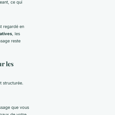
eant, ce qui
st regardé en
catives
, les
ssage reste
r les
 structurée.
essage que vous
ipaux de votre