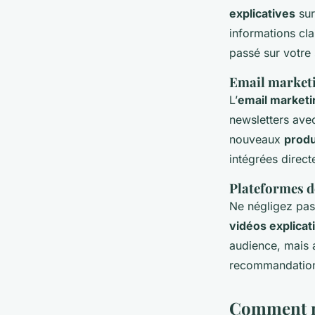
explicatives
sur
informations cla
passé sur votre 
Email market
L’
email marketi
newsletters ave
nouveaux
produ
intégrées direc
Plateformes d
Ne négligez pa
vidéos explicat
audience, mais a
recommandation 
Comment me